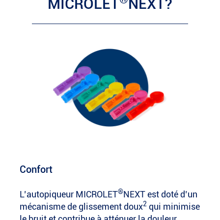
MICROLET
NEXT?
Confort
®
L’autopiqueur MICROLET
NEXT est doté d’un
2
mécanisme de glissement doux
qui minimise
le bruit et contribue à atténuer la douleur